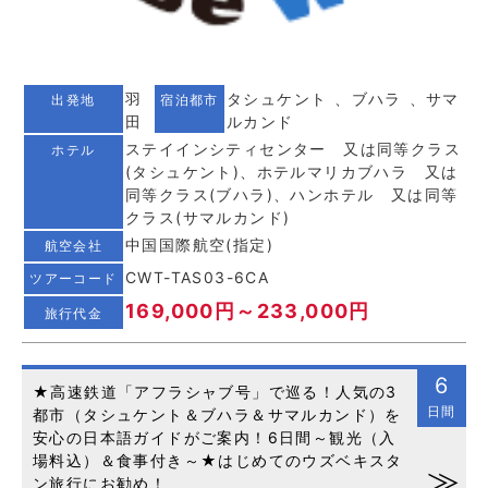
羽
タシュケント 、ブハラ 、サマ
出発地
宿泊都市
田
ルカンド
ステイインシティセンター 又は同等クラス
ホテル
(タシュケント)、ホテルマリカブハラ 又は
同等クラス(ブハラ)、ハンホテル 又は同等
クラス(サマルカンド)
中国国際航空(指定)
航空会社
CWT-TAS03-6CA
ツアーコード
169,000円～233,000円
旅行代金
6
★高速鉄道「アフラシャブ号」で巡る！人気の3
日間
都市（タシュケント＆ブハラ＆サマルカンド）を
安心の日本語ガイドがご案内！6日間～観光（入
場料込）＆食事付き～★はじめてのウズベキスタ
ン旅行にお勧め！