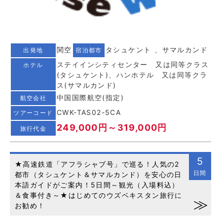
関空
タシュケント 、サマルカンド
出発地
宿泊都市
ステイインシティセンター 又は同等クラス
ホテル
(タシュケント)、ハンホテル 又は同等クラ
ス(サマルカンド)
中国国際航空(指定)
航空会社
CWK-TAS02-5CA
ツアーコード
249,000円～319,000円
旅行代金
5
★高速鉄道「アフラシャブ号」で巡る！人気の2
日間
都市（タシュケント＆サマルカンド）を安心の日
本語ガイドがご案内！5日間～観光（入場料込）
＆食事付き～★はじめてのウズベキスタン旅行に
お勧め！