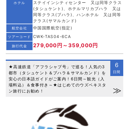
ステイインシティセンター 又は同等クラス
ホテル
(タシュケント)、ホテルマリカブハラ 又は
同等クラス(ブハラ)、ハンホテル 又は同等
クラス(サマルカンド)
中国国際航空(指定)
航空会社
CWK-TAS04-6CA
ツアーコード
279,000円～359,000円
旅行代金
6
★高速鉄道「アフラシャブ号」で巡る！人気の3
日間
都市（タシュケント＆ブハラ＆サマルカンド）を
安心の日本語ガイドがご案内！6日間～観光（入
場料込）＆食事付き～★はじめてのウズベキスタ
ン旅行にお勧め！