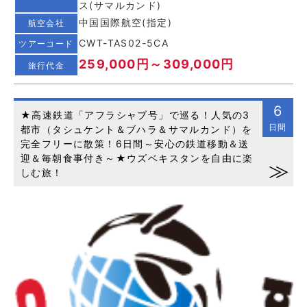
ス(サマルカンド)
中国国際航空(指定)
航空会社
CWT-TAS02-5CA
ツアーコード
259,000円～309,000円
旅行代金
6
★高速鉄道「アフラシャブ号」で巡る！人気の3
日間
都市（タシュケント＆ブハラ＆サマルカンド）を
完全フリーに散策！6日間～安心の鉄道移動＆送
迎＆毎朝食事付き～★ウズベキスタンを自由に楽
しむ旅！