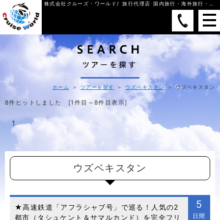
株式会社クルーズ・ワールド
/ 旅行代理店 国内旅行・海外旅行・格安旅行
ホーム
＞
ツアーを探す
＞
ウズベキスタン
＞ ウズベキスタン
8件ヒットしました [1件目～8件目表示]
1
ウズベキスタン
5
★高速鉄道「アフラシャブ号」で巡る！人気の2
日間
都市（タシュケント＆サマルカンド）を完全フリ