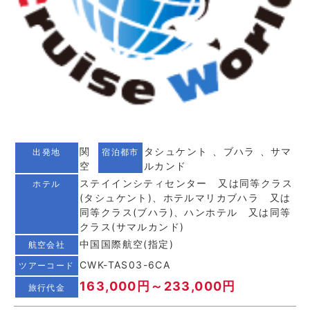
関
タシュケント 、ブハラ 、サマ
出発地
宿泊都市
空
ルカンド
ステイインシティセンター 又は同等クラス
ホテル
(タシュケント)、ホテルマリカブハラ 又は
同等クラス(ブハラ)、ハンホテル 又は同等
クラス(サマルカンド)
中国国際航空(指定)
航空会社
CWK-TAS03-6CA
ツアーコード
163,000円～233,000円
旅行代金