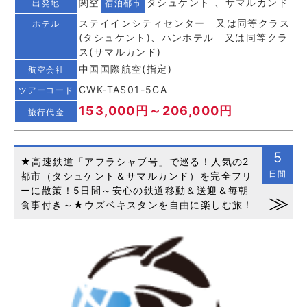
関空
タシュケント 、サマルカンド
出発地
宿泊都市
ステイインシティセンター 又は同等クラス
ホテル
(タシュケント)、ハンホテル 又は同等クラ
ス(サマルカンド)
中国国際航空(指定)
航空会社
CWK-TAS01-5CA
ツアーコード
153,000円～206,000円
旅行代金
5
★高速鉄道「アフラシャブ号」で巡る！人気の2
日間
都市（タシュケント＆サマルカンド）を完全フリ
ーに散策！5日間～安心の鉄道移動＆送迎＆毎朝
食事付き～★ウズベキスタンを自由に楽しむ旅！