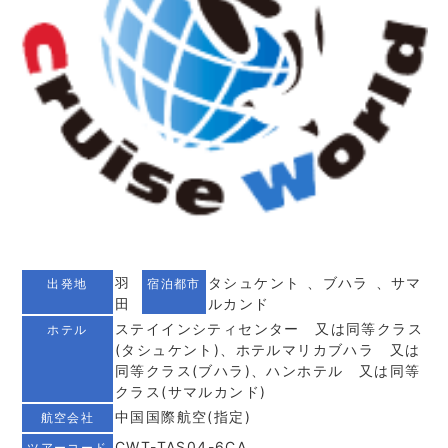
羽
タシュケント 、ブハラ 、サマ
出発地
宿泊都市
田
ルカンド
ステイインシティセンター 又は同等クラス
ホテル
(タシュケント)、ホテルマリカブハラ 又は
同等クラス(ブハラ)、ハンホテル 又は同等
クラス(サマルカンド)
中国国際航空(指定)
航空会社
CWT-TAS04-6CA
ツアーコード