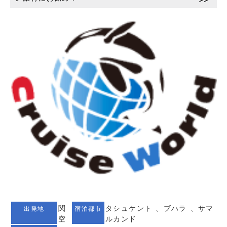
関
タシュケント 、ブハラ 、サマ
出発地
宿泊都市
空
ルカンド