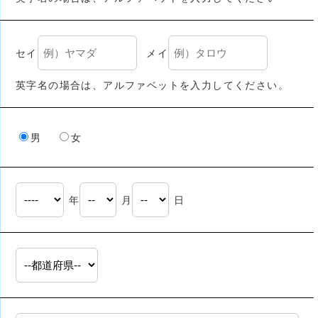
セイ
メイ
英字名の場合は、アルファベットを入力してください。
男
女
年
月
日