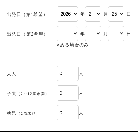
年
月
日
出発日（第1希望）
年
月
日
出発日（第2希望）
※ある場合のみ
人
大人
人
子供
（2～12歳未満）
人
幼児
（2歳未満）